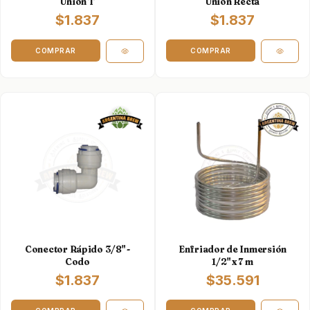
Unión T
Unión Recta
$1.837
$1.837
Conector Rápido 3/8" -
Enfriador de Inmersión
Codo
1/2" x 7 m
$1.837
$35.591