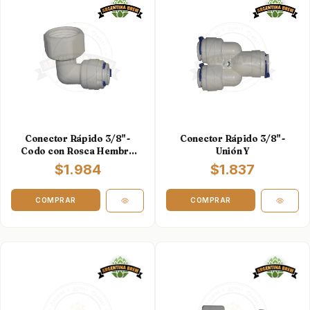
Conector Rápido 3/8" -
Conector Rápido 3/8" -
Codo con Rosca Hembra
Unión Y
de 1/2"
$1.984
$1.837