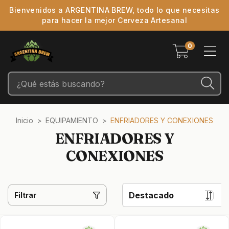
Bienvenidos a ARGENTINA BREW, todo lo que necesitas
para hacer la mejor Cerveza Artesanal
0
Inicio
>
EQUIPAMIENTO
>
ENFRIADORES Y CONEXIONES
ENFRIADORES Y
CONEXIONES
Filtrar